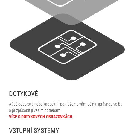
DOTYKOVÉ
Ať už odporové nebo kapacitní, pomůžeme vám učinit správnou volbu
a přizpůsobit ji vašim potřebám
VÍCE O DOTYKOVÝCH OBRAZOVKÁCH
VSTUPNÍ SYSTÉMY