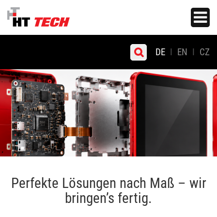
Zum
Toggle
Hauptinhalt
navigati
springen
DE
EN
CZ
Perfekte Lösungen nach Maß – wir
bringen’s fertig.