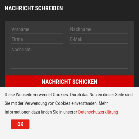
NACHRICHT SCHREIBEN
Diese Webseite verwendet Cookies. Durch das Nutzen dieser Seite sind
Sie mit der Verwendung von Cookies einverstanden. Mehr
Impressum
AGB
Informationen dazu finden Sie in unserer
Datenschutzerklärung
© 2026 HT TECH Folientastaturen Entwicklungs- u. Vertriebs
GmbH
OK