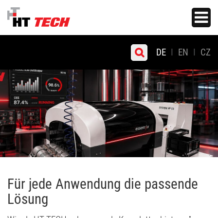
Zum
Toggle
Hauptinhalt
navigati
springen
DE
EN
CZ
Für jede Anwendung die passende
Lösung